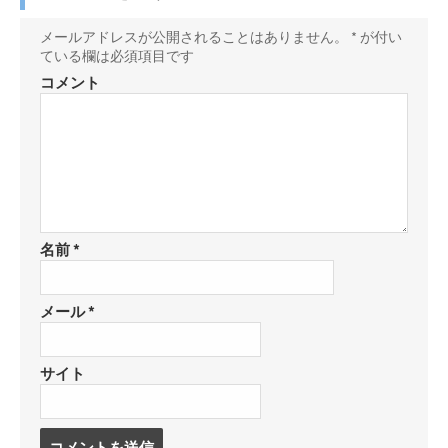
マ
で
r
ェ
o
に
ー
購
で
ア
k
保
メールアドレスが公開されることはありません。
*
が付い
ク
読
ている欄は必須項目です
シ
で
存
に
ェ
シ
コメント
保
ア
ェ
存
ア
名前
*
メール
*
サイト
コ