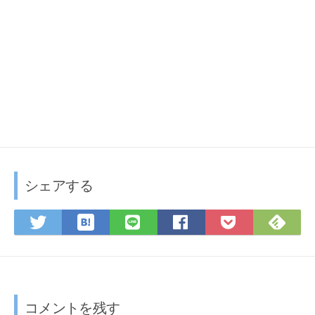
シェアする
は
F
T
L
F
P
て
e
w
I
a
o
な
e
i
N
c
c
ブ
d
t
E
e
k
ッ
l
t
で
b
e
ク
y
e
シ
o
t
コメントを残す