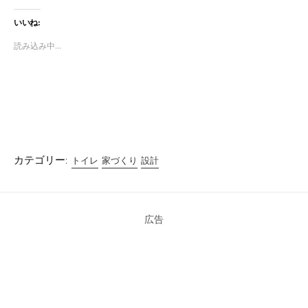
ッ
c
ッ
ク
e
ク
し
b
し
いいね:
て
o
て
T
o
G
w
k
o
読み込み中...
i
で
o
t
共
g
t
有
l
e
す
e
r
る
+
で
に
で
共
は
共
有
ク
有
(
リ
(
新
ッ
新
し
ク
し
い
し
い
ウ
て
ウ
ィ
く
ィ
カテゴリー:
トイレ
家づくり
設計
ン
だ
ン
ド
さ
ド
ウ
い
ウ
で
(
で
開
新
開
き
し
き
ま
い
ま
広告
す
ウ
す
)
ィ
)
ン
ド
ウ
で
開
き
ま
す
)