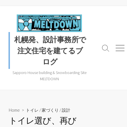
コ
ン
テ
ン
ツ
札幌発、設計事務所で
へ
ス
注文住宅を建てるブ
検
メ
キ
索
ニ
ログ
ッ
ト
ュ
プ
グ
ー
ル
Sapporo House building & Snowboarding Site
MELTDOWN
Home
>
トイレ
/
家づくり
/
設計
トイレ選び、再び