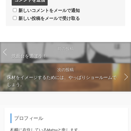
メ
ン
新しいコメントをメールで通知
ト
新しい投稿をメールで受け取る
す
る
前の投稿
洗面台を選ぼう！
次の投稿
床材をイメージするためには、やっぱりショールームで
しょう。
プロフィール
札幌に在住しているMatsuと申します。