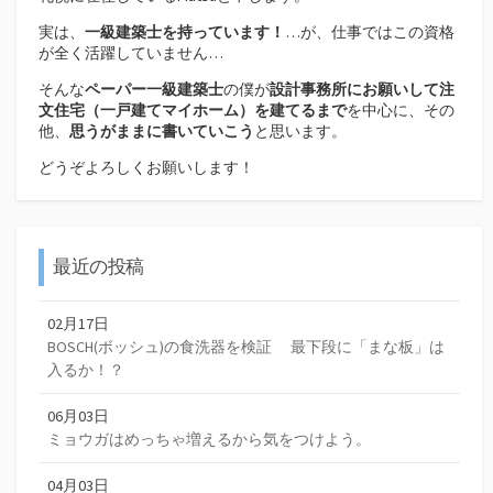
実は、
一級建築士を持っています！
…が、仕事ではこの資格
が全く活躍していません…
そんな
ペーパー一級建築士
の僕が
設計事務所にお願いして注
文住宅（
一戸建てマイホーム）を建てるまで
を中心に、その
他、
思うがままに書いていこう
と思います。
どうぞよろしくお願いします！
最近の投稿
02月17日
BOSCH(ボッシュ)の食洗器を検証 最下段に「まな板」は
入るか！？
06月03日
ミョウガはめっちゃ増えるから気をつけよう。
04月03日