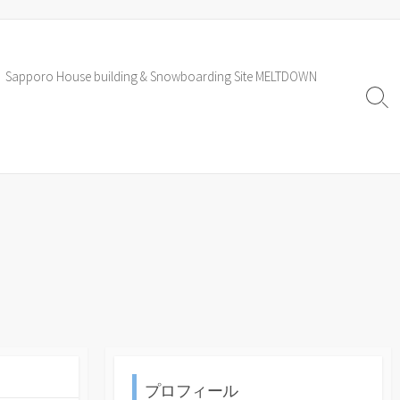
Sapporo House building & Snowboarding Site MELTDOWN
検
索
ト
グ
ル
プロフィール