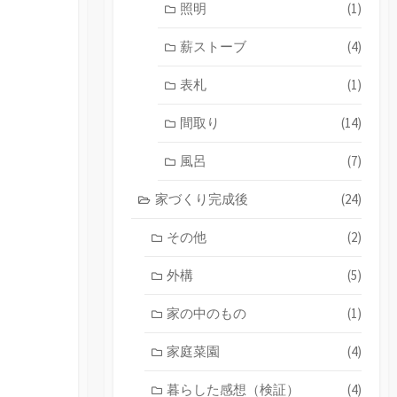
照明
(1)
薪ストーブ
(4)
表札
(1)
間取り
(14)
風呂
(7)
家づくり完成後
(24)
その他
(2)
外構
(5)
家の中のもの
(1)
家庭菜園
(4)
暮らした感想（検証）
(4)