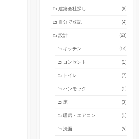
建築会社探し
(8)
自分で登記
(4)
設計
(63)
キッチン
(14)
コンセント
(1)
トイレ
(7)
ハンモック
(1)
床
(3)
暖房・エアコン
(1)
洗面
(5)