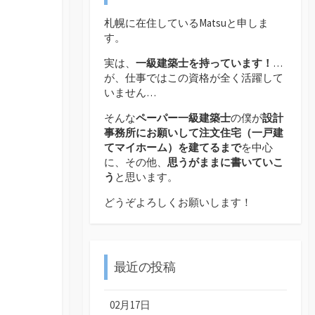
札幌に在住しているMatsuと申しま
す。
実は、
一級建築士を持っています！
…
が、仕事ではこの資格が全く活躍して
いません…
そんな
ペーパー一級建築士
の僕が
設計
事務所にお願いして注文住宅（
一戸建
てマイホーム）を建てるまで
を中心
に、その他、
思うがままに書いていこ
う
と思います。
どうぞよろしくお願いします！
最近の投稿
02月17日