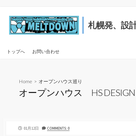
コ
ン
テ
札幌発、設
ン
ツ
へ
ス
トップへ
お問い合わせ
キ
ッ
プ
Home
>
オープンハウス巡り
オープンハウス HS DESIG
公
01月12日
COMMENTS: 0
開