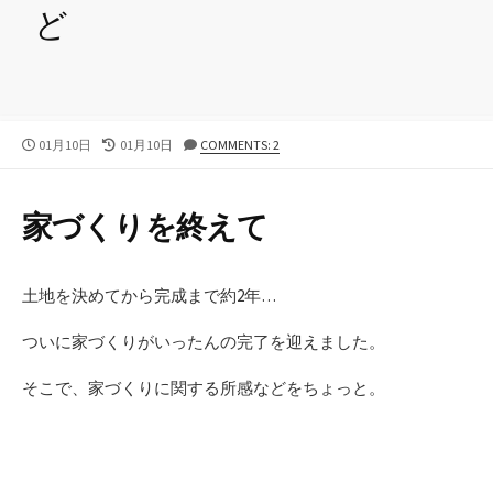
ど
公
01月10日
最
01月10日
COMMENTS: 2
開
終
日
更
新
家づくりを終えて
日
土地を決めてから完成まで約2年…
ついに家づくりがいったんの完了を迎えました。
そこで、家づくりに関する所感などをちょっと。