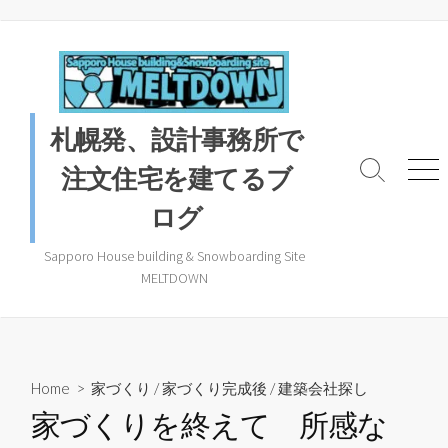
コ
ン
テ
ン
ツ
札幌発、設計事務所で
へ
ス
注文住宅を建てるブ
検
メ
キ
索
ニ
ログ
ッ
ト
ュ
プ
グ
ー
ル
Sapporo House building & Snowboarding Site
MELTDOWN
Home
>
家づくり
/
家づくり完成後
/
建築会社探し
家づくりを終えて 所感な