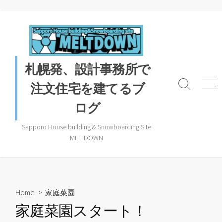
コ
ン
テ
ン
ツ
札幌発、設計事務所で
へ
ス
注文住宅を建てるブ
検
メ
キ
索
ニ
ログ
ッ
ト
ュ
プ
グ
ー
ル
Sapporo House building & Snowboarding Site
MELTDOWN
Home
>
家庭菜園
家庭菜園スタート！