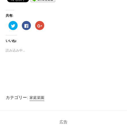
共有:
ク
F
ク
リ
a
リ
ッ
c
ッ
ク
e
ク
し
b
し
いいね:
て
o
て
T
o
G
w
k
o
読み込み中...
i
で
o
t
共
g
t
有
l
e
す
e
r
る
+
で
に
で
共
は
共
有
ク
有
(
リ
(
新
ッ
新
し
ク
し
い
し
い
ウ
て
ウ
ィ
く
ィ
カテゴリー:
家庭菜園
ン
だ
ン
ド
さ
ド
ウ
い
ウ
で
(
で
開
新
開
き
し
き
ま
い
ま
広告
す
ウ
す
)
ィ
)