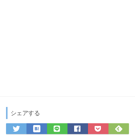
ン
ド
ウ
で
開
き
ま
す
)
シェアする
は
F
T
L
F
P