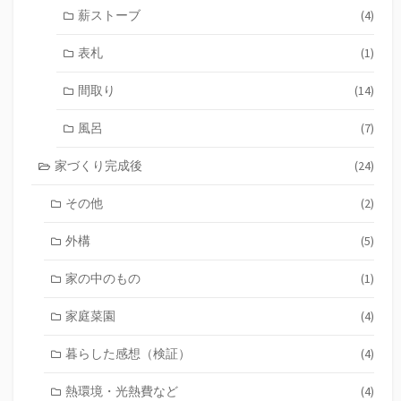
薪ストーブ
(4)
表札
(1)
間取り
(14)
風呂
(7)
家づくり完成後
(24)
その他
(2)
外構
(5)
家の中のもの
(1)
家庭菜園
(4)
暮らした感想（検証）
(4)
熱環境・光熱費など
(4)