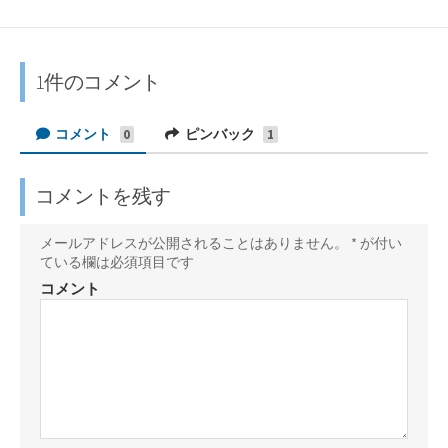
て
e
w
I
a
o
な
e
i
N
c
c
ブ
d
t
E
e
k
ッ
l
t
で
b
e
1件のコメント
ク
y
e
シ
o
t
マ
で
r
ェ
o
に
コメント
ピンバック
0
1
ー
購
で
ア
k
保
ク
読
シ
で
存
に
ェ
シ
コメントを残す
保
ア
ェ
存
ア
メールアドレスが公開されることはありません。
*
が付い
ている欄は必須項目です
コメント