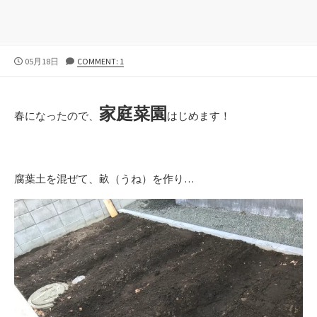
公
05月18日
COMMENT: 1
開
日
家庭菜園
春になったので、
はじめます！
腐葉土を混ぜて、畝（うね）を作り…