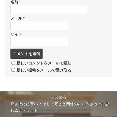
名前
*
メール
*
サイト
コ
メ
ン
新しいコメントをメールで通知
ト
新しい投稿をメールで受け取る
す
る
前の投稿
吹き抜けは寒い？ そして寒さと関係のない吹き抜けの思
わぬデメリット