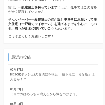
実は、
一級建築士を持っています！
…が、仕事ではこの資格
が全く活躍していません…
そんな
ペーパー一級建築士
の僕が
設計事務所にお願いして注
文住宅（
一戸建てマイホーム）を建てるまで
を中心に、その
他、
思うがままに書いていこう
と思います。
どうぞよろしくお願いします！
最近の投稿
02月17日
BOSCH(ボッシュ)の食洗器を検証 最下段に「まな板」は
入るか！？
06月03日
ミョウガはめっちゃ増えるから気をつけよう。
04月03日