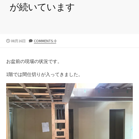
が続いています
公
08月16日
COMMENTS: 0
開
日
お盆前の現場の状況です。
1階では間仕切りが入ってきました。