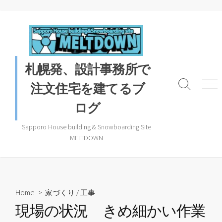
コ
ン
テ
ン
ツ
札幌発、設計事務所で
へ
ス
注文住宅を建てるブ
検
メ
キ
索
ニ
ログ
ッ
ト
ュ
プ
グ
ー
ル
Sapporo House building & Snowboarding Site
MELTDOWN
Home
>
家づくり
/
工事
現場の状況 きめ細かい作業