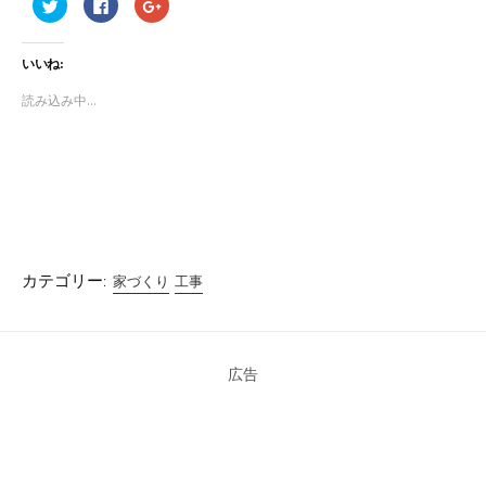
ク
F
ク
リ
a
リ
ッ
c
ッ
ク
e
ク
し
b
し
いいね:
て
o
て
T
o
G
w
k
o
読み込み中...
i
で
o
t
共
g
t
有
l
e
す
e
r
る
+
で
に
で
共
は
共
有
ク
有
(
リ
(
新
ッ
新
し
ク
し
い
し
い
ウ
て
ウ
ィ
く
ィ
カテゴリー:
家づくり
工事
ン
だ
ン
ド
さ
ド
ウ
い
ウ
で
(
で
開
新
開
き
し
き
ま
い
ま
広告
す
ウ
す
)
ィ
)
ン
ド
ウ
で
開
き
ま