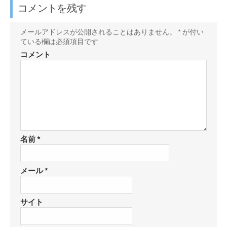
ク
y
e
シ
o
t
コメントを残す
マ
で
r
ェ
o
に
ー
購
で
ア
k
保
メールアドレスが公開されることはありません。
*
が付い
ク
読
ている欄は必須項目です
シ
で
存
に
ェ
シ
コメント
保
ア
ェ
存
ア
名前
*
メール
*
サイト