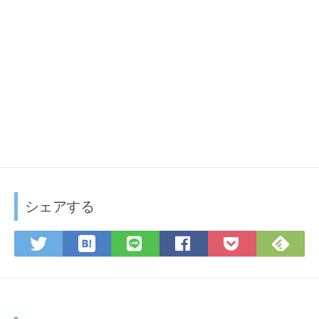
す
)
シェアする
は
F
T
L
F
P
て
e
w
I
a
o
な
e
i
N
c
c
ブ
d
t
E
e
k
ッ
l
t
で
b
e