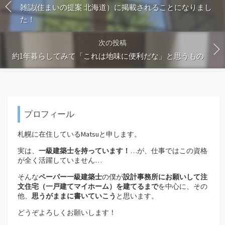
雑誌(住まいの提案 北海道）に掲載されることになりまし
た！
次の投稿
約1年暮らしてみて「これは地味に便利だな」と思うもの
プロフィール
札幌に在住しているMatsuと申します。
実は、
一級建築士を持っています！
…が、仕事ではこの資格
が全く活躍していません…
そんな
ペーパー一級建築士
の僕が
設計事務所にお願いして注
文住宅（
一戸建てマイホーム）を建てるまで
を中心に、その
他、
思うがままに書いていこう
と思います。
どうぞよろしくお願いします！