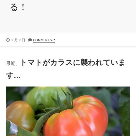
る！
公
08月31日
COMMENTS: 2
開
日
トマトがカラスに襲われていま
最近、
す…