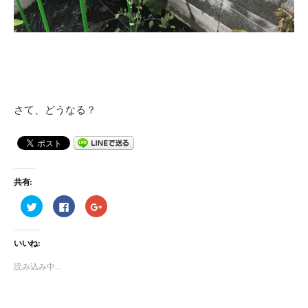
さて、どうなる？
共有:
ク
F
ク
リ
a
リ
ッ
c
ッ
ク
e
ク
し
b
し
いいね:
て
o
て
T
o
G
w
k
o
読み込み中...
i
で
o
t
共
g
t
有
l
e
す
e
r
る
+