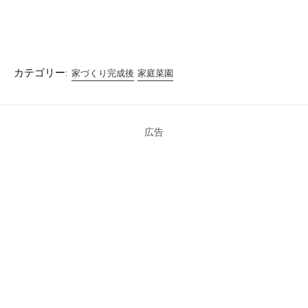
で
に
で
共
は
共
有
ク
有
(
リ
(
新
ッ
新
し
ク
し
い
し
い
ウ
て
ウ
ィ
く
ィ
カテゴリー:
家づくり完成後
家庭菜園
ン
だ
ン
ド
さ
ド
ウ
い
ウ
で
(
で
開
新
開
き
し
き
ま
い
ま
広告
す
ウ
す
)
ィ
)
ン
ド
ウ
で
開
き
ま
す
)