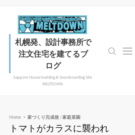
コ
ン
テ
ン
ツ
札幌発、設計事務所で
へ
ス
注文住宅を建てるブ
検
メ
キ
索
ニ
ログ
ッ
ト
ュ
プ
グ
ー
ル
Sapporo House building & Snowboarding Site
MELTDOWN
Home
>
家づくり完成後
/
家庭菜園
トマトがカラスに襲われ