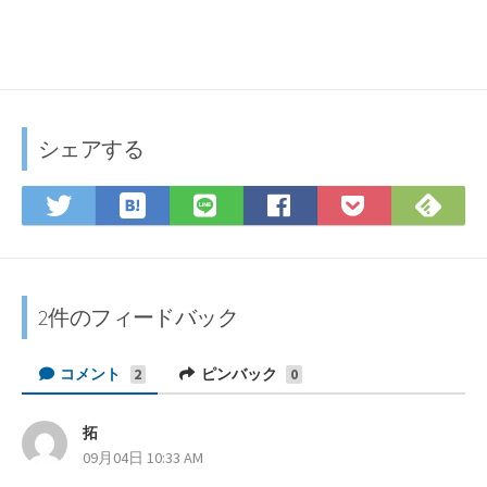
シェアする
は
F
T
L
F
P
て
e
w
I
a
o
な
e
i
N
c
c
ブ
d
t
E
e
k
ッ
l
t
で
b
e
2件のフィードバック
ク
y
e
シ
o
t
マ
で
r
ェ
o
に
コメント
ピンバック
2
0
ー
購
で
ア
k
保
ク
読
シ
で
存
に
拓
よ
ェ
シ
09月04日 10:33 AM
り
保
ア
ェ
: