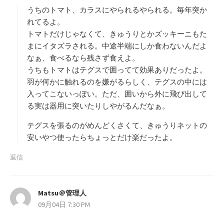
存
ア
うちのトマト、カラスにやられるやられる。毎年突か
れてるよ。
トマトだけじゃなくて、きゅうりとかズッキーニもた
まにイタズラされる。中途半端にしか食わないんだよ
なぁ、食べるなら残さず食えよ。
うちもトマトはテグスで囲ってて効果ありだったよ。
羽が何かに触れるのを嫌がるらしく、テグスの中には
入ってこないっぽい。ただ、囲いから外に飛び出して
る実は器用に突いたりしやがるんだなぁ。
テグスを張るのがめんどくさくて、きゅうりネットの
安いやつ使ったらちょっとだけ楽だったよ。
返信
Matsu＠管理人
よ
09月04日 7:30 PM
り
: