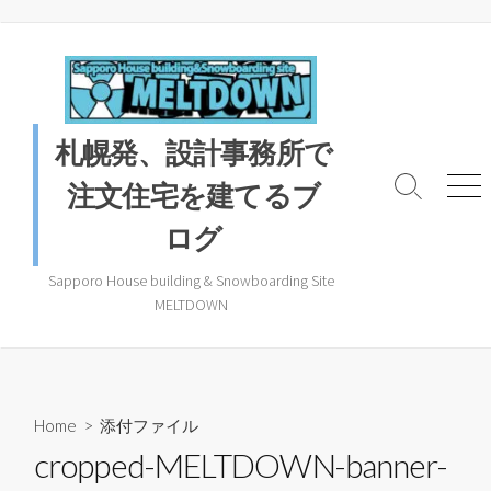
コ
ン
テ
ン
ツ
札幌発、設計事務所で
へ
ス
注文住宅を建てるブ
検
メ
キ
索
ニ
ログ
ッ
ト
ュ
プ
グ
ー
ル
Sapporo House building & Snowboarding Site
MELTDOWN
Home
> 添付ファイル
cropped-MELTDOWN-banner-