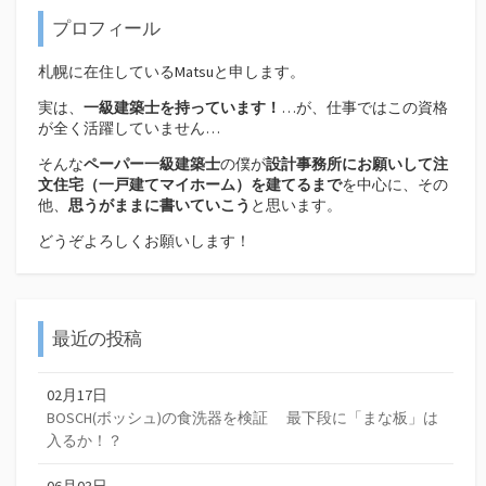
プロフィール
札幌に在住しているMatsuと申します。
実は、
一級建築士を持っています！
…が、仕事ではこの資格
が全く活躍していません…
そんな
ペーパー一級建築士
の僕が
設計事務所にお願いして注
文住宅（
一戸建てマイホーム）を建てるまで
を中心に、その
他、
思うがままに書いていこう
と思います。
どうぞよろしくお願いします！
最近の投稿
02月17日
BOSCH(ボッシュ)の食洗器を検証 最下段に「まな板」は
入るか！？
06月03日