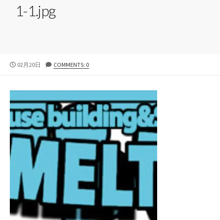
1-1.jpg
公
02月20日
COMMENTS: 0
開
日