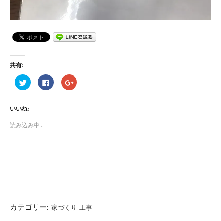
共有:
ク
F
ク
リ
a
リ
ッ
c
ッ
ク
e
ク
し
b
し
いいね:
て
o
て
T
o
G
w
k
o
読み込み中...
i
で
o
t
共
g
t
有
l
e
す
e
r
る
+
で
に
で
共
は
共
有
ク
有
(
リ
(
新
ッ
新
し
ク
し
い
し
い
ウ
て
ウ
ィ
く
ィ
カテゴリー:
家づくり
工事
ン
だ
ン
ド
さ
ド