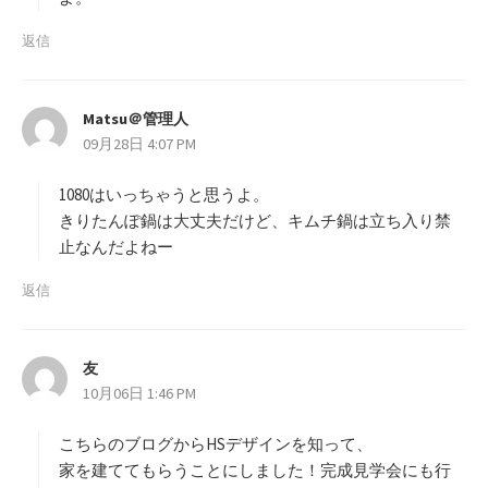
返信
Matsu＠管理人
よ
09月28日 4:07 PM
り
:
1080はいっちゃうと思うよ。
きりたんぽ鍋は大丈夫だけど、キムチ鍋は立ち入り禁
止なんだよねー
返信
友
よ
10月06日 1:46 PM
り
:
こちらのブログからHSデザインを知って、
家を建ててもらうことにしました！完成見学会にも行