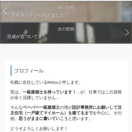
前の投稿
造作キッチンが入りました！
次の投稿
完成が近づいてきた
プロフィール
札幌に在住しているMatsuと申します。
実は、
一級建築士を持っています！
…が、仕事ではこの資格
が全く活躍していません…
そんな
ペーパー一級建築士
の僕が
設計事務所にお願いして注
文住宅（
一戸建てマイホーム）を建てるまで
を中心に、その
他、
思うがままに書いていこう
と思います。
どうぞよろしくお願いします！