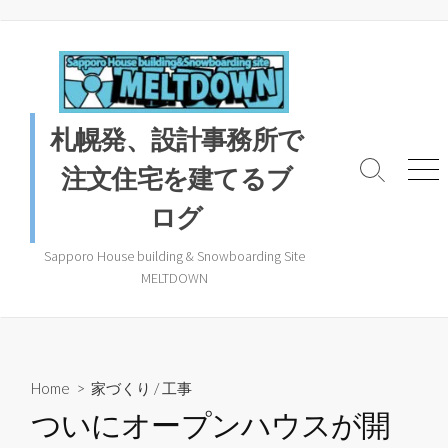
コ
ン
テ
ン
ツ
札幌発、設計事務所で
へ
ス
注文住宅を建てるブ
検
メ
キ
索
ニ
ログ
ッ
ト
ュ
プ
グ
ー
ル
Sapporo House building & Snowboarding Site
MELTDOWN
Home
>
家づくり
/
工事
ついにオープンハウスが開