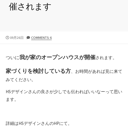
催されます
公
09月26日
COMMENTS: 6
開
日
我が家のオープンハウスが開催
ついに
されます。
家づくりを検討している方
、お時間があれば見に来て
みてください。
HSデザインさんの良さが少しでも伝わればいいなーって思い
ます。
詳細はHSデザインさんのHPにて。