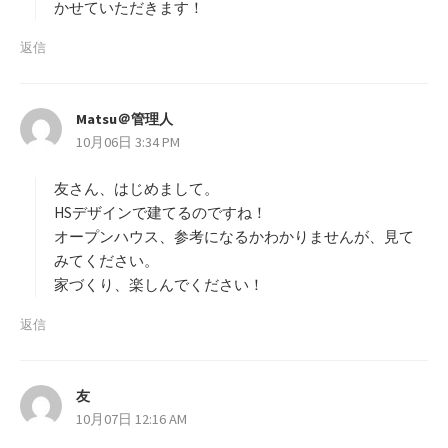
かせていただきます！
返信
Matsu＠管理人
よ
10月06日 3:34 PM
り
:
友さん、はじめまして。
HSデザインで建てるのですね！
オープンハウス、参考になるかわかりませんが、見て
みてください。
家づくり、楽しんでください！
返信
友
よ
10月07日 12:16 AM
り
: