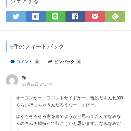
シェアする
は
F
T
L
F
P
て
e
w
I
a
o
な
e
i
N
c
c
ブ
d
t
E
e
k
ッ
l
t
で
b
e
6件のフィードバック
ク
y
e
シ
o
t
マ
で
r
ェ
o
に
コメント
ピンバック
6
0
ー
購
で
ア
k
保
ク
読
シ
で
存
に
拓
よ
ェ
シ
09月27日 8:45 PM
り
保
ア
ェ
:
存
ア
オープンかー、フロントサイドかー、現役だもんね900
くらい行っちゃうんだろうなー、すげー。
ぼくもそろそろ家を建てようかと思ってたんでなみな
みのキムチ鍋持って行こうかと思います。なみなみだ
よ。