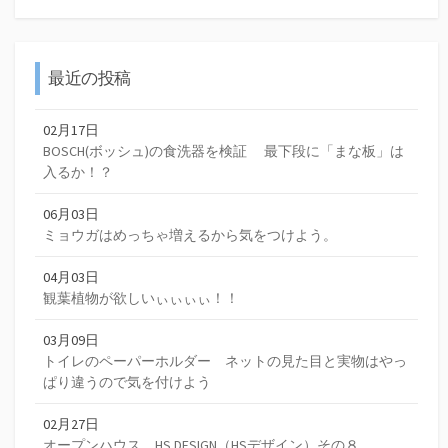
最近の投稿
02月17日
BOSCH(ボッシュ)の食洗器を検証 最下段に「まな板」は
入るか！？
06月03日
ミョウガはめっちゃ増えるから気をつけよう。
04月03日
観葉植物が欲しいぃぃぃぃ！！
03月09日
トイレのペーパーホルダー ネットの見た目と実物はやっ
ぱり違うので気を付けよう
02月27日
オープンハウス HS DESIGN（HSデザイン）その８