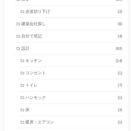
歩道切り下げ
(2)
建築会社探し
(8)
自分で登記
(4)
設計
(63)
キッチン
(14)
コンセント
(1)
トイレ
(7)
ハンモック
(1)
床
(3)
暖房・エアコン
(1)