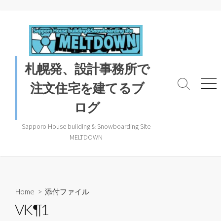
コ
ン
テ
ン
ツ
札幌発、設計事務所で
へ
ス
注文住宅を建てるブ
検
メ
キ
索
ニ
ログ
ッ
ト
ュ
プ
グ
ー
ル
Sapporo House building & Snowboarding Site
MELTDOWN
Home
> 添付ファイル
VK¶1