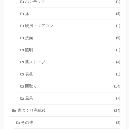
ハンモック
(1)
床
(3)
暖房・エアコン
(1)
洗面
(5)
照明
(1)
薪ストーブ
(4)
表札
(1)
間取り
(14)
風呂
(7)
家づくり完成後
(24)
その他
(2)