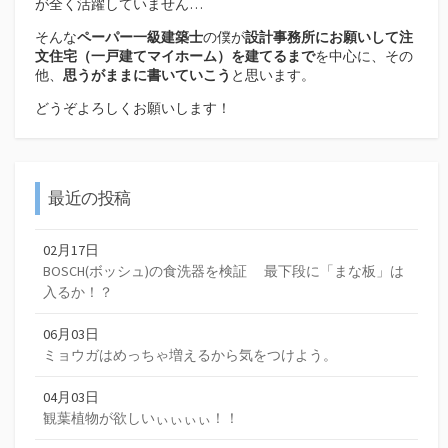
が全く活躍していません…
そんな
ペーパー一級建築士
の僕が
設計事務所にお願いして注
文住宅（
一戸建てマイホーム）を建てるまで
を中心に、その
他、
思うがままに書いていこう
と思います。
どうぞよろしくお願いします！
最近の投稿
02月17日
BOSCH(ボッシュ)の食洗器を検証 最下段に「まな板」は
入るか！？
06月03日
ミョウガはめっちゃ増えるから気をつけよう。
04月03日
観葉植物が欲しいぃぃぃぃ！！