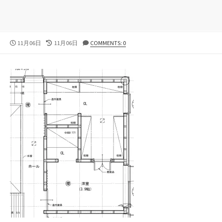
公
11月06日
最
11月06日
COMMENTS: 0
開
終
日
更
新
日