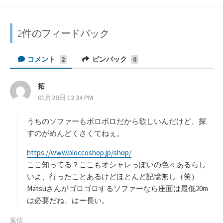
な
e
i
N
c
c
ブ
d
t
E
e
k
ッ
l
t
で
b
e
2件のフィードバック
ク
y
e
シ
o
t
マ
で
r
ェ
o
に
コメント
ピンバック
2
0
ー
購
で
ア
k
保
ク
読
シ
で
存
に
拓
よ
ェ
シ
01月28日 12:34 PM
り
保
ア
ェ
:
存
ア
うちのソファーもボロボロだから欲しいんだけど、探
すのがめんどくさくてねぇ。
https://www.bloccoshop.jp/shop/
ここ知ってる？ここもオシャレっぽいの色々あるらし
いよ、行ったことあるけどほとんど記憶無し（笑）
Matsuさんがゴロゴロするソファーなら座面は最低20m
は必要だね、はー長い。
返信