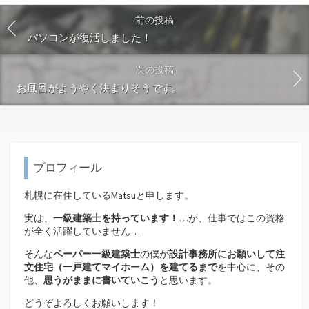
前の投稿
パソコンが復活しました！
次の投稿
お風呂がようやく決まりそうです。
プロフィール
札幌に在住しているMatsuと申します。
実は、
一級建築士を持っています！
…が、仕事ではこの資格
が全く活躍していません…
そんな
ペーパー一級建築士
の僕が
設計事務所にお願いして注
文住宅（
一戸建てマイホーム）を建てるまで
を中心に、その
他、
思うがままに書いていこう
と思います。
どうぞよろしくお願いします！