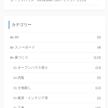
オープンハウス HS DESIGN（HSデザイン）その８
カテゴリー
DIY
(5)
スノーボード
(4)
家づくり
(123)
オープンハウス巡り
(13)
内覧
(5)
土地探し
(12)
家具・インテリア等
(1)