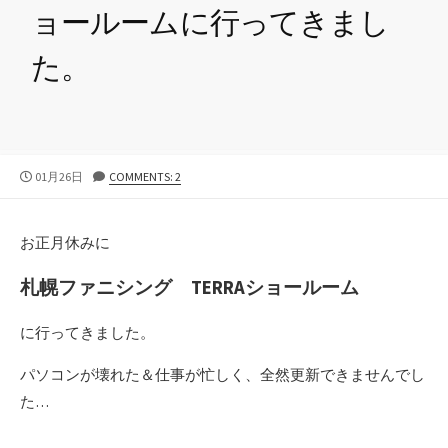
ョールームに行ってきまし
た。
公
01月26日
COMMENTS: 2
開
日
お正月休みに
札幌ファニシング TERRAショールーム
に行ってきました。
パソコンが壊れた＆仕事が忙しく、全然更新できませんでし
た…