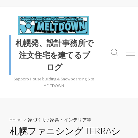
コ
ン
テ
ン
ツ
札幌発、設計事務所で
へ
ス
注文住宅を建てるブ
検
メ
キ
索
ニ
ログ
ッ
ト
ュ
プ
グ
ー
ル
Sapporo House building & Snowboarding Site
MELTDOWN
Home
>
家づくり
/
家具・インテリア等
札幌ファニシング TERRAシ