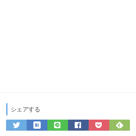
ド
ウ
で
開
き
ま
す
)
シェアする
は
F
T
L
F
P
て
e
w
I
a
o