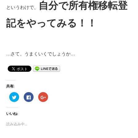
自分で所有権移転登
というわけで、
記をやってみる！！
…さて、うまくいくでしょうか…
共有:
ク
F
ク
リ
a
リ
ッ
c
ッ
ク
e
ク
し
b
し
いいね:
て
o
て
T
o
G
w
k
o
読み込み中...
i
で
o
t
共
g
t
有
l
e
す
e