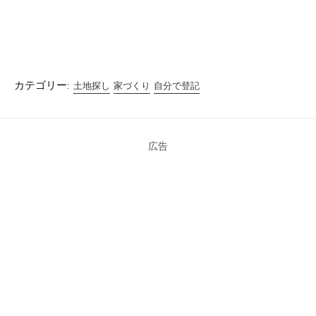
r
る
+
で
に
で
共
は
共
有
ク
有
(
リ
(
新
ッ
新
し
ク
し
い
し
い
ウ
て
ウ
ィ
く
ィ
カテゴリー:
土地探し
家づくり
自分で登記
ン
だ
ン
ド
さ
ド
ウ
い
ウ
で
(
で
開
新
開
き
し
き
ま
い
ま
広告
す
ウ
す
)
ィ
)
ン
ド
ウ
で
開
き
ま
す
)