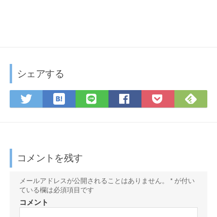
シェアする
は
F
T
L
F
P
て
e
w
I
a
o
な
e
i
N
c
c
ブ
d
t
E
e
k
ッ
l
t
で
b
e
ク
y
e
シ
o
t
コメントを残す
マ
で
r
ェ
o
に
ー
購
で
ア
k
保
メールアドレスが公開されることはありません。
*
が付い
ク
読
ている欄は必須項目です
シ
で
存
に
ェ
シ
コメント
保
ア
ェ