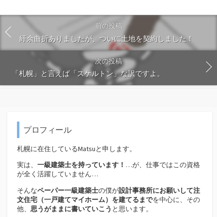
前の投稿
紆余曲折ありましたが、ついに土地を契約しました！
次の投稿
「札幌」と言えば「スケルトン」な訳ですよ。
プロフィール
札幌に在住しているMatsuと申します。
実は、
一級建築士を持っています！
…が、仕事ではこの資格
が全く活躍していません…
そんな
ペーパー一級建築士
の僕が
設計事務所にお願いして注
文住宅（
一戸建てマイホーム）を建てるまで
を中心に、その
他、
思うがままに書いていこう
と思います。