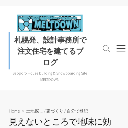
コ
ン
テ
ン
ツ
札幌発、設計事務所で
へ
ス
注文住宅を建てるブ
検
メ
キ
索
ニ
ログ
ッ
ト
ュ
プ
グ
ー
ル
Sapporo House building & Snowboarding Site
MELTDOWN
Home
>
土地探し
/
家づくり
/
自分で登記
見えないところで地味に効