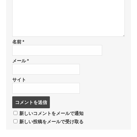
存
ア
名前
*
メール
*
サイト
コ
メ
ン
新しいコメントをメールで通知
ト
新しい投稿をメールで受け取る
す
る