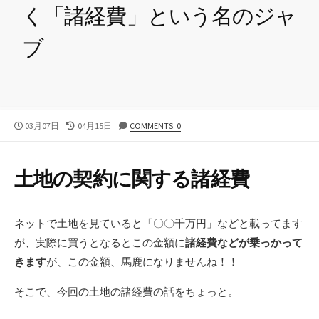
く「諸経費」という名のジャ
ブ
公
03月07日
最
04月15日
COMMENTS: 0
開
終
日
更
新
土地の契約に関する諸経費
日
ネットで土地を見ていると「〇〇千万円」などと載ってます
が、実際に買うとなるとこの金額に
諸経費などが乗っかって
きます
が、この金額、馬鹿になりませんね！！
そこで、今回の土地の諸経費の話をちょっと。