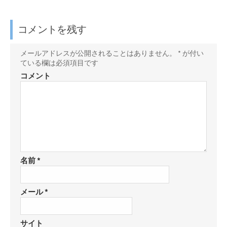
ブ
d
t
E
e
k
ッ
l
t
で
b
e
ク
y
e
シ
o
t
コメントを残す
マ
で
r
ェ
o
に
ー
購
で
ア
k
保
メールアドレスが公開されることはありません。
*
が付い
ク
読
ている欄は必須項目です
シ
で
存
に
ェ
シ
コメント
保
ア
ェ
存
ア
名前
*
メール
*
サイト