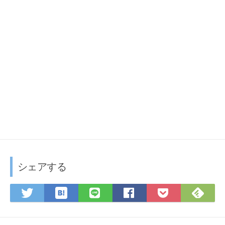
で
開
き
ま
す
)
シェアする
は
F
T
L
F
P
て
e
w
I
a
o
な
e
i
N
c
c