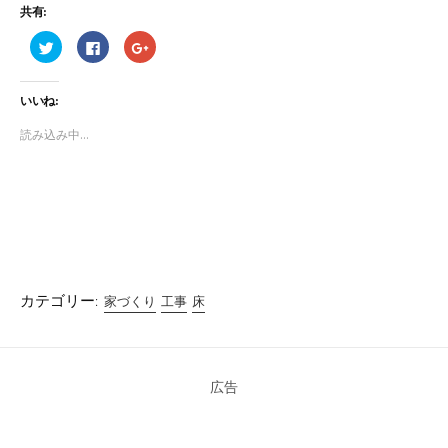
共有:
ク
F
ク
リ
a
リ
ッ
c
ッ
ク
e
ク
し
b
し
いいね:
て
o
て
T
o
G
w
k
o
読み込み中...
i
で
o
t
共
g
t
有
l
e
す
e
r
る
+
で
に
で
共
は
共
有
ク
有
(
リ
(
新
ッ
新
し
ク
し
い
し
い
ウ
て
ウ
ィ
く
ィ
カテゴリー:
家づくり
工事
床
ン
だ
ン
ド
さ
ド
ウ
い
ウ
で
(
で
開
新
開
き
し
き
ま
い
ま
広告
す
ウ
す
)
ィ
)
ン
ド
ウ