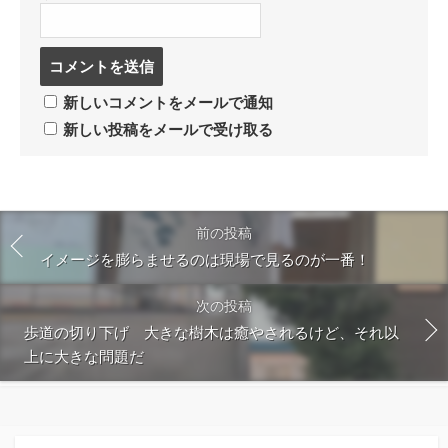
コ
メ
ン
新しいコメントをメールで通知
ト
新しい投稿をメールで受け取る
す
る
前の投稿
イメージを膨らませるのは現場で見るのが一番！
次の投稿
歩道の切り下げ 大きな樹木は癒やされるけど、それ以
上に大きな問題だ