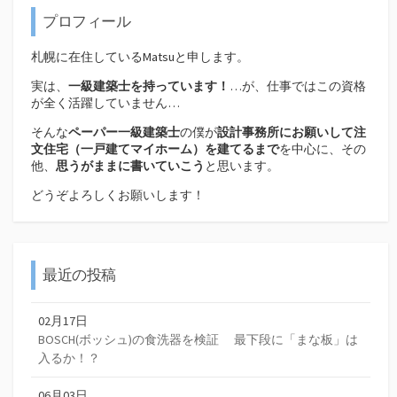
プロフィール
札幌に在住しているMatsuと申します。
実は、
一級建築士を持っています！
…が、仕事ではこの資格
が全く活躍していません…
そんな
ペーパー一級建築士
の僕が
設計事務所にお願いして注
文住宅（
一戸建てマイホーム）を建てるまで
を中心に、その
他、
思うがままに書いていこう
と思います。
どうぞよろしくお願いします！
最近の投稿
02月17日
BOSCH(ボッシュ)の食洗器を検証 最下段に「まな板」は
入るか！？
06月03日