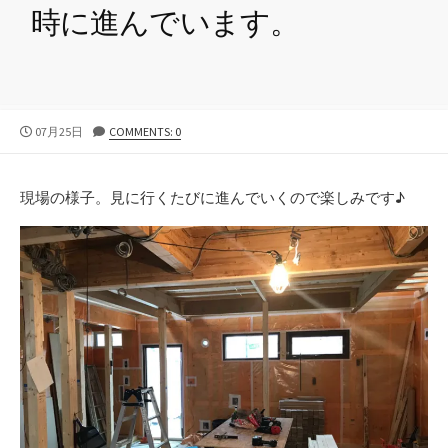
時に進んでいます。
公
07月25日
COMMENTS: 0
開
日
現場の様子。見に行くたびに進んでいくので楽しみです♪