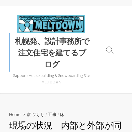
コ
ン
テ
ン
ツ
札幌発、設計事務所で
へ
ス
注文住宅を建てるブ
検
メ
キ
索
ニ
ログ
ッ
ト
ュ
プ
グ
ー
ル
Sapporo House building & Snowboarding Site
MELTDOWN
Home
>
家づくり
/
工事
/
床
現場の状況 内部と外部が同