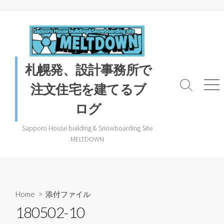
コ
ン
テ
ン
ツ
札幌発、設計事務所で
へ
ス
注文住宅を建てるブ
検
メ
キ
索
ニ
ログ
ッ
ト
ュ
プ
グ
ー
ル
Sapporo House building & Snowboarding Site
MELTDOWN
Home
> 添付ファイル
180502-10