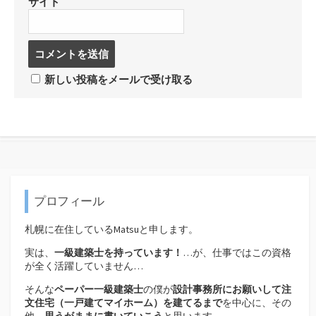
サイト
コ
メ
ン
新しい投稿をメールで受け取る
ト
す
る
プロフィール
札幌に在住しているMatsuと申します。
実は、
一級建築士を持っています！
…が、仕事ではこの資格
が全く活躍していません…
そんな
ペーパー一級建築士
の僕が
設計事務所にお願いして注
文住宅（
一戸建てマイホーム）を建てるまで
を中心に、その
他、
思うがままに書いていこう
と思います。