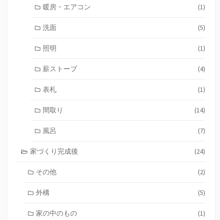
暖房・エアコン
(1)
洗面
(5)
照明
(1)
薪ストーブ
(4)
表札
(1)
間取り
(14)
風呂
(7)
家づくり完成後
(24)
その他
(2)
外構
(5)
家の中のもの
(1)