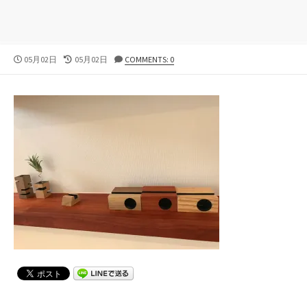
公
05月02日
最
05月02日
COMMENTS: 0
開
終
日
更
新
日