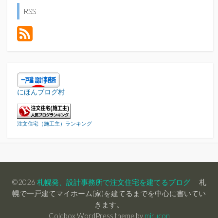
RSS
にほんブログ村
注文住宅（施工主）ランキング
©2026
札幌発、設計事務所で注文住宅を建てるブログ
札
幌で一戸建てマイホーム(家)を建てるまでを中心に書いてい
きます。
Coldbox WordPress theme by
mirucon